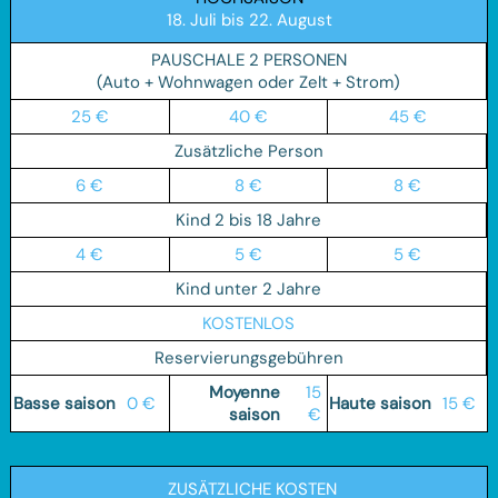
18. Juli bis 22. August
PAUSCHALE 2 PERSONEN
(Auto + Wohnwagen oder Zelt + Strom)
25 €
40 €
45 €
Zusätzliche Person
6 €
8 €
8 €
Kind 2 bis 18 Jahre
4 €
5 €
5 €
Kind unter 2 Jahre
KOSTENLOS
Reservierungsgebühren
15
0 €
15 €
€
ZUSÄTZLICHE KOSTEN