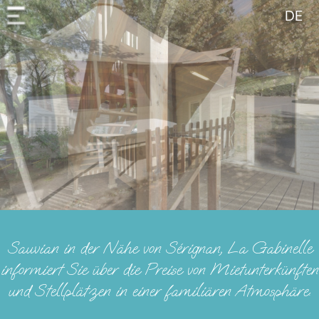
Cookie-Einstellungen
DE
Sauvian in der Nähe von Sérignan,
La Gabinelle
informiert Sie über die Preise von Mietunterkünften
und Stellplätzen in einer familiären Atmosphäre.