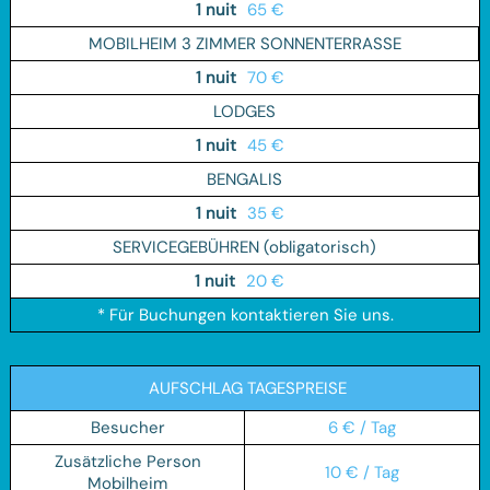
65 €
MOBILHEIM 3 ZIMMER SONNENTERRASSE
70 €
LODGES
45 €
BENGALIS
35 €
SERVICEGEBÜHREN (obligatorisch)
20 €
* Für Buchungen kontaktieren Sie uns.
AUFSCHLAG TAGESPREISE
Besucher
6 € / Tag
Zusätzliche Person
10 € / Tag
Mobilheim