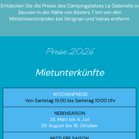
Entdecken Sie die Preise des Campingplatzes La Gabinelle in
Sauvian in der Nähe von Béziers 7 km von den
Mittelmeerstränden bei Sérignan und Valras entfernt.
Preise 2026
Mietunterkünfte
WOCHENPREISE
Von Samstag 15:00 bis Samstag 10:00 Uhr
NEBENSAISON
28. März bis 4. Juli
29. August bis 18. Oktober
MITTLERE SAISON