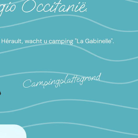
gio Occitanië.
nt Hérault, wacht u camping "La Gabinelle".
Campingplattegrond