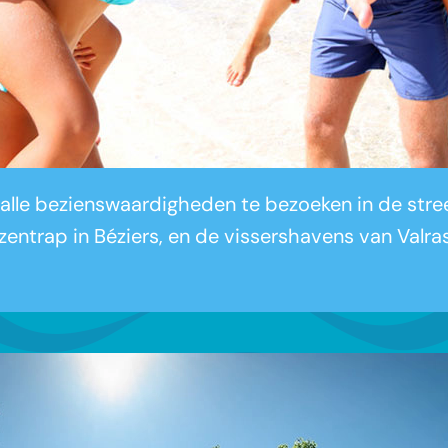
 alle bezienswaardigheden te bezoeken in de streek
izentrap in Béziers, en de vissershavens van Valr