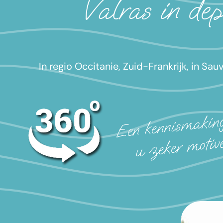
Valras
in de
In regio Occitanie, Zuid-Frankrijk, in Sau
Een kennismakin
u zeker motive