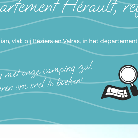
partement Hérault, re
vian, vlak bij Béziers en Valras, in het departeme
g met onze camping zal
ren om snel te boeken!